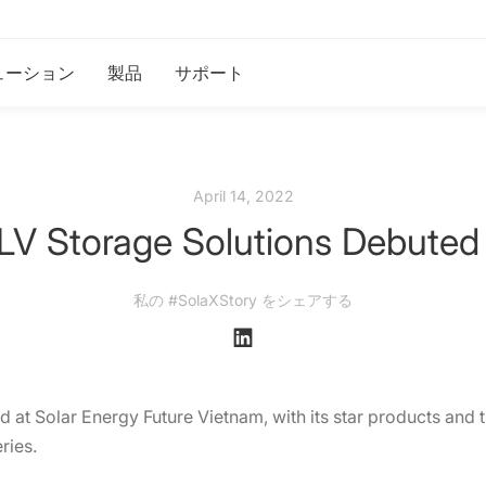
ューション
製品
サポート
April 14, 2022
LV Storage Solutions Debute
私の #SolaXStory をシェアする
 at Solar Energy Future Vietnam, with its star products and th
ries.