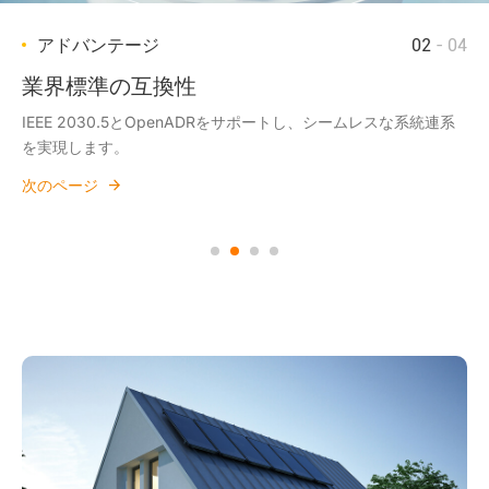
アドバンテージ
アドバンテージ
アドバンテージ
アドバンテージ
01
02
03
04
- 04
- 04
- 04
- 04
すばやい応答性
業界標準の互換性
クラウド制御
拡張性
イギリス電力網のFFR基準を上回る、わずか0.092秒の応答速度
IEEE 2030.5とOpenADRをサポートし、シームレスな系統連系
リアルタイムのエネルギー調整と遠隔監視を可能にします。
増大するエネルギー需要に合わせて容易に拡張が可能です。
を実現。
を実現します。
次のページ
次のページ
次のページ
次のページ