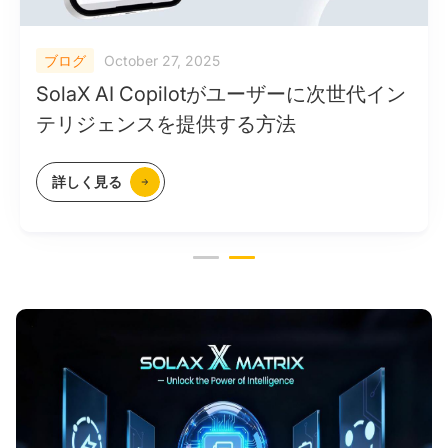
ブログ
ブログ
December 10, 2025
October 27, 2025
AIがエネルギーインテリジェンスを書き
SolaX AI Copilotがユーザーに次世代イン
換える方法：SolaXエナジーマトリックス
テリジェンスを提供する方法
の内部へ
詳しく見る
詳しく見る