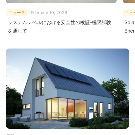
ニュース
August 29, 2025
ニュ
SolaX Power Showcases Next-Gen Clean
Sola
Energy Solutions at The Smarter E South
– Dr
America 2025