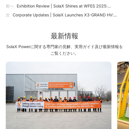
前へ
Exhibition Review | SolaX Shines at WFES 2025:
Pioneering Multi-Scenario Energy Solutions for a Sustainable
次
Corporate Updates | SolaX Launches X3-GRAND HV:
Future
Ushering in a New Era for Utility Solar Power Plants
最新情報
SolaX Powerに関する専門家の見解、実用ガイド及び最新情報を
ご覧ください。