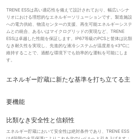
TRENE ESSは高い適応性を備えて設計されており、幅広いシナ
リオにおける理想的なエネルギーソリューションです。製造施設
への電力供給、物流センター
の支援、再生可能エネルギーシステ
ムとの統合、あるいはマイクログリッドの実現など、TRENE
ESSは卓越した性能を保証します。IP67等級のPCSと筐体は比類
なき耐久性を実現し、先進的な液冷システムが温度差を≤3°Cに
維持することで、過酷な環境下でも効率的な運転を可能にしま
す。
エネルギー貯蔵に新たな基準を打ち立てる主
要機能
比類なき安全性と信頼性
エネルギー貯蔵において安全性は絶対条件であり、TRENE ESS
は4段階の火災保護によりこれを次のレベルへと引き上げます：