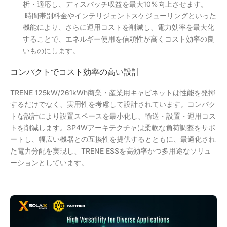
析・適応し、ディスパッチ収益を最大10%向上させます。
時間帯別料金やインテリジェントスケジューリングといった
機能により、さらに運用コストを削減し、電力効率を最大化
することで、エネルギー使用を信頼性が高くコスト効率の良
いものにします。
コンパクトでコスト効率の高い設計
TRENE 125kW/261kWh商業・産業用キャビネットは性能を発揮
するだけでなく、実用性を考慮して設計されています。コンパク
トな設計により設置スペースを最小化し、輸送・設置・運用コス
トを削減します。3P4Wアーキテクチャは柔軟な負荷調整をサポ
ートし、幅広い機器との互換性を提供するとともに、最適化され
た電力分配を実現し、TRENE ESSを高効率かつ多用途なソリュ
ーションとしています。